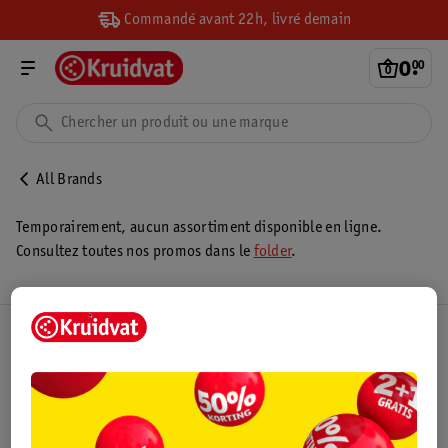
Commandé avant 22h, livré demain
0
.
00
All Brands
Temporairement, aucun assortiment disponible en ligne.
Consultez toutes nos promos dans le
folder
.
Club Kruidvat
Service Clientèle