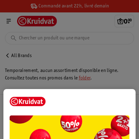
Commandé avant 22h, livré demain
0
.
00
All Brands
Temporairement, aucun assortiment disponible en ligne.
Consultez toutes nos promos dans le
folder
.
Club Kruidvat
Service Clientèle