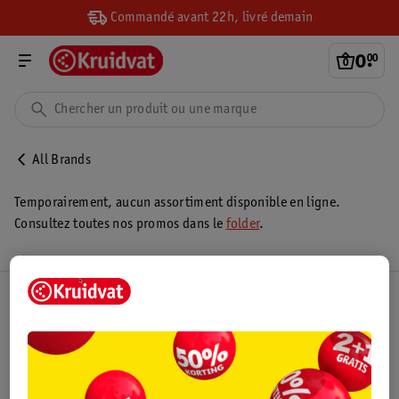
Commandé avant 22h, livré demain
0
.
00
All Brands
Temporairement, aucun assortiment disponible en ligne.
Consultez toutes nos promos dans le
folder
.
Club Kruidvat
Service Clientèle