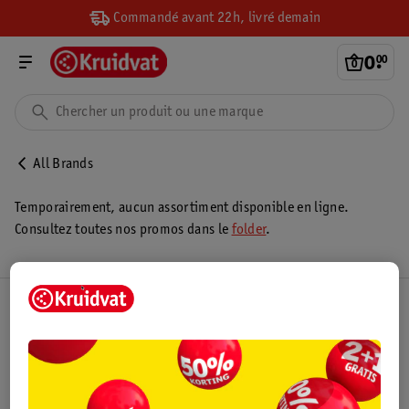
Commandé avant 22h, livré demain
0
.
00
All Brands
Temporairement, aucun assortiment disponible en ligne.
Consultez toutes nos promos dans le
folder
.
Club Kruidvat
Service Clientèle