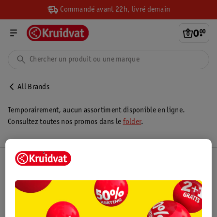
Commandé avant 22h, livré demain
0
.
00
All Brands
Temporairement, aucun assortiment disponible en ligne.
Consultez toutes nos promos dans le
folder
.
Club Kruidvat
Service Clientèle