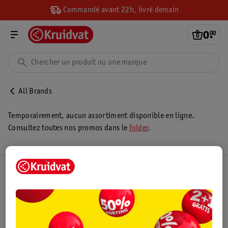
Commandé avant 22h, livré demain
0
.
00
All Brands
Temporairement, aucun assortiment disponible en ligne.
Consultez toutes nos promos dans le
folder
.
Club Kruidvat
Service Clientèle