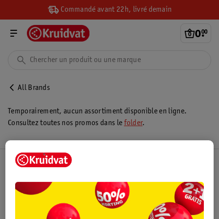
Commandé avant 22h, livré demain
0
.
00
All Brands
Temporairement, aucun assortiment disponible en ligne.
Consultez toutes nos promos dans le
folder
.
Club Kruidvat
Service Clientèle