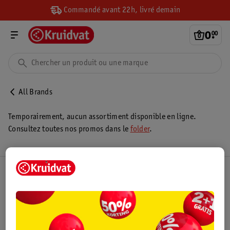
Commandé avant 22h, livré demain
0
.
00
All Brands
Temporairement, aucun assortiment disponible en ligne.
Consultez toutes nos promos dans le
folder
.
Club Kruidvat
Service Clientèle