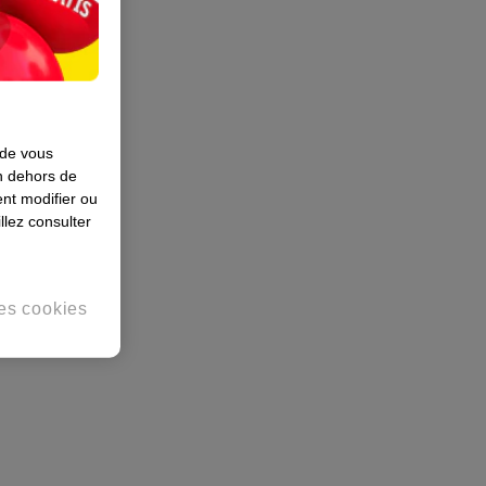
 de vous
en dehors de
nt modifier ou
llez consulter
es cookies