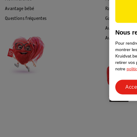
Avantage bébé
Rappel & Retour
Questions fréquentes
Garantie
Avis de sécurité
Nous re
Avis
Pour rendre
montrer les
Kruidvat.be
retirer vos
notre
polit
Acce