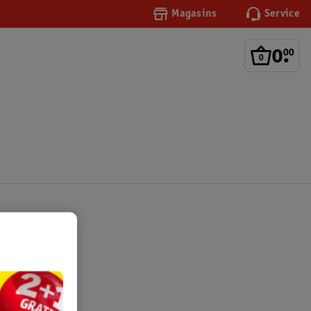
Magasins
Service
0
.
00