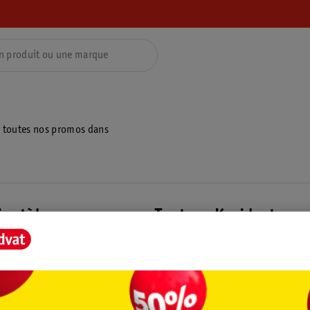
z toutes nos promos dans
ientèle
Tout sur Kruidvat
ions
À propos de Kruidvat
e
Presse
raison
Formule commerciale
Coordonnées de l’entreprise