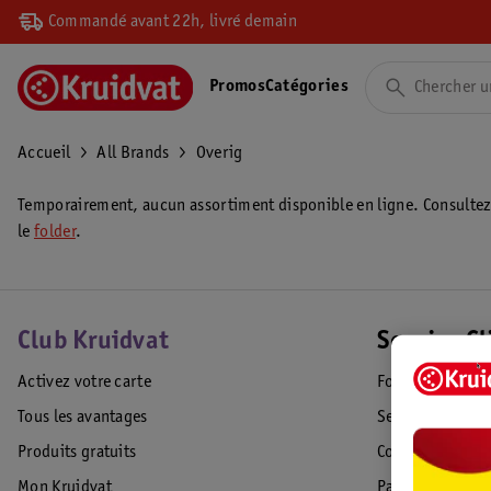
Commandé avant 22h, livré demain
Promos
Catégories
Accueil
All Brands
Overig
Temporairement, aucun assortiment disponible en ligne. Consulte
le
folder
.
Club Kruidvat
Service Cl
Activez votre carte
Foire aux quest
Tous les avantages
Service Clientèl
Produits gratuits
Commande & Liv
Mon Kruidvat
Paiement