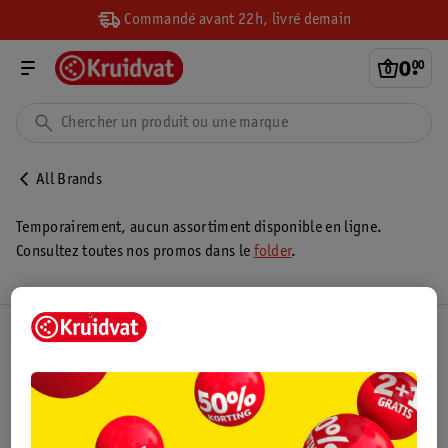
Commandé avant 22h, livré demain
0
.
00
All Brands
Temporairement, aucun assortiment disponible en ligne.
Consultez toutes nos promos dans le
folder
.
Club Kruidvat
Service Clientèle