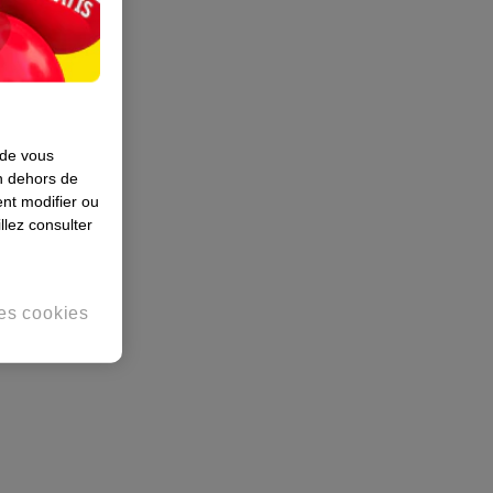
 de vous
en dehors de
nt modifier ou
llez consulter
es cookies