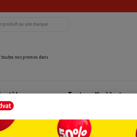
z toutes nos promos dans
ientèle
Tout sur Kruidvat
ions
À propos de Kruidvat
e
Presse
raison
Formule commerciale
Coordonnées de l’entreprise