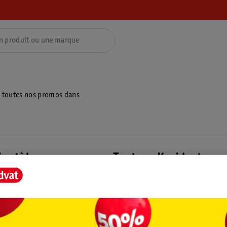
z toutes nos promos dans
ientèle
Tout sur Kruidvat
ions
À propos de Kruidvat
e
Presse
raison
Formule commerciale
Coordonnées de l’entreprise