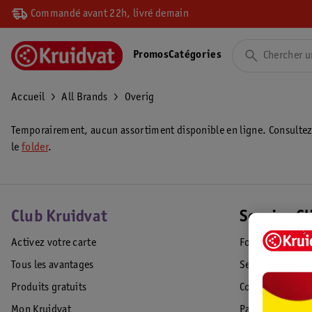
Commandé avant 22h, livré demain
Promos
Catégories
Accueil
All Brands
Overig
Temporairement, aucun assortiment disponible en ligne. Consulte
le
folder
.
Club Kruidvat
Service Cl
Activez votre carte
Foire aux quest
Tous les avantages
Service Clientèl
Produits gratuits
Commande & Liv
Mon Kruidvat
Paiement