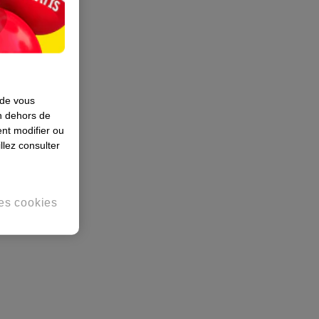
 de vous
en dehors de
nt modifier ou
llez consulter
es cookies