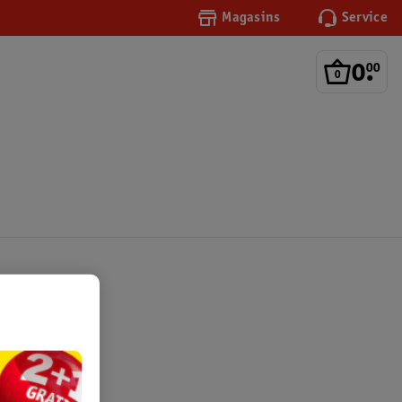
Magasins
Service
0
.
00