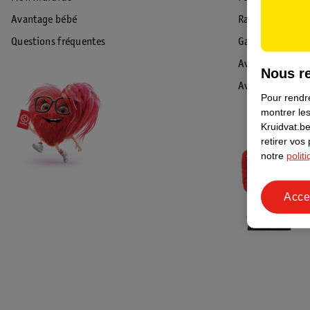
Avantage bébé
Rappel & Retour
Questions fréquentes
Garantie
Avis de sécurité
Nous re
Avis
Pour rendre
montrer les
Kruidvat.be
retirer vos
notre
polit
Acce