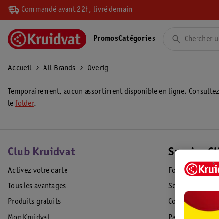
Commandé avant 22h, livré demain
Promos
Catégories
Accueil
All Brands
Overig
Temporairement, aucun assortiment disponible en ligne. Consulte
le
folder
.
Club Kruidvat
Service Cl
Activez votre carte
Foire aux quest
Tous les avantages
Service Clientèl
Produits gratuits
Commande & Liv
Mon Kruidvat
Paiement