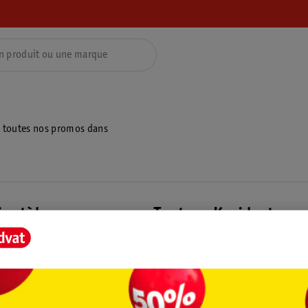
z toutes nos promos dans
ientèle
Tout sur Kruidvat
ions
À propos de Kruidvat
e
Presse
raison
Formule commerciale
Coordonnées de l’entreprise