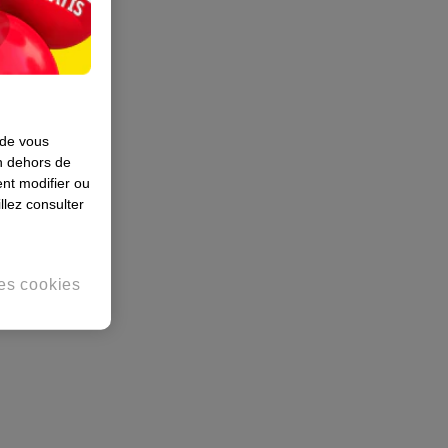
 de vous
en dehors de
nt modifier ou
llez consulter
es cookies