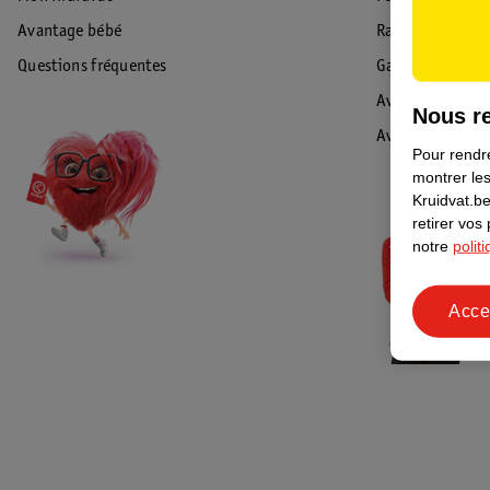
Avantage bébé
Rappel & Retour
Questions fréquentes
Garantie
Avis de sécurité
Nous re
Avis
Pour rendre
montrer les
Kruidvat.be
retirer vos
notre
polit
Acce