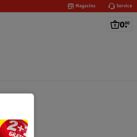
Magasins
Service
0
.
00