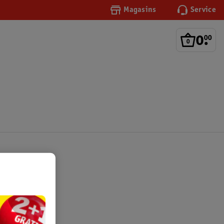
Magasins
Service
0
.
00