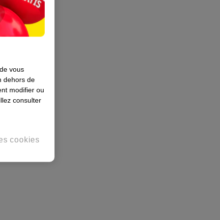
 de vous
en dehors de
nt modifier ou
llez consulter
es cookies