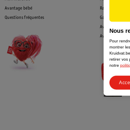
Avantage bébé
Rappel & Retour
Questions fréquentes
Garantie
Avis de sécurité
Nous re
Avis
Pour rendre
montrer les
Kruidvat.be
retirer vos
notre
polit
Acce