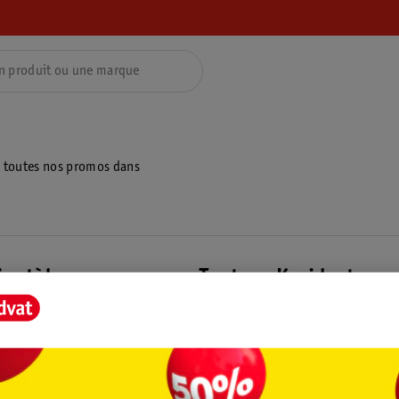
z toutes nos promos dans
ientèle
Tout sur Kruidvat
ions
À propos de Kruidvat
e
Presse
raison
Formule commerciale
Coordonnées de l’entreprise