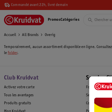
Commandé avant 22h, livré demain
Promos
Catégories
Accueil
All Brands
Overig
Temporairement, aucun assortiment disponible en ligne. Consulte
le
folder
.
Club Kruidvat
Service Cl
Activez votre carte
Foire aux quest
Tous les avantages
Service Clientèl
Produits gratuits
Commande & Liv
Mon Kruidvat
Paiement