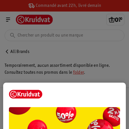
Commandé avant 22h, livré demain
0
.
00
All Brands
Temporairement, aucun assortiment disponible en ligne.
Consultez toutes nos promos dans le
folder
.
Club Kruidvat
Service Clientèle