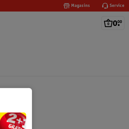
Magasins
Service
0
.
00