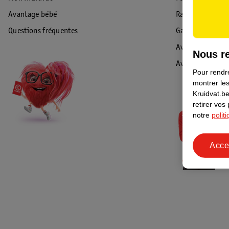
Avantage bébé
Rappel & Retour
Questions fréquentes
Garantie
Avis de sécurité
Nous re
Avis
Pour rendre
montrer les
Kruidvat.be
retirer vos
notre
polit
Acce