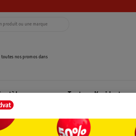
z toutes nos promos dans
ientèle
Tout sur Kruidvat
ions
À propos de Kruidvat
e
Presse
raison
Formule commerciale
Coordonnées de l’entreprise