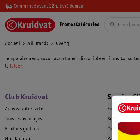
Commandé avant 22h, livré demain
Promos
Catégories
Accueil
All Brands
Overig
Temporairement, aucun assortiment disponible en ligne. Consulte
le
folder
.
Club Kruidvat
Service Cl
Activez votre carte
Foire aux quest
Tous les avantages
Service Clientèl
Produits gratuits
Commande & Liv
Mon Kruidvat
Paiement