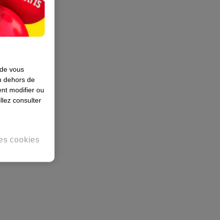
 de vous
en dehors de
nt modifier ou
llez consulter
es cookies