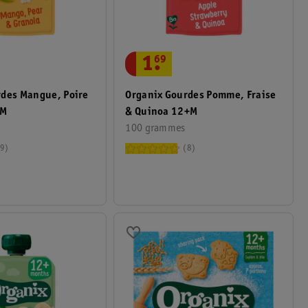
1
.
69
rdes Mangue, Poire
Organix Gourdes Pomme, Fraise
+M
& Quinoa 12+M
100 grammes
9
8