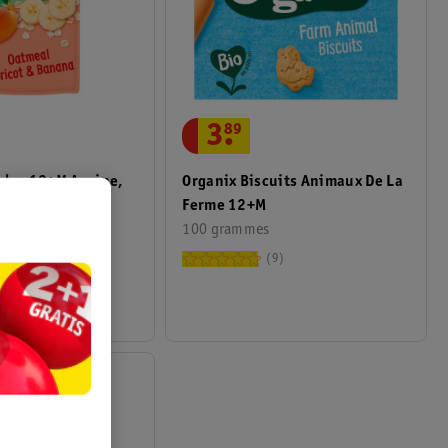
3
.
89
rdes 12+M Avoine,
Organix Biscuits Animaux De La
anane
Ferme 12+M
100 grammes
7
9