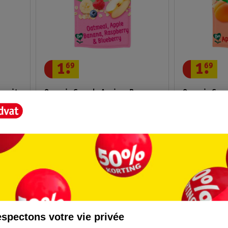
1
.
69
1
.
69
scuits
Organix Gourde Avoine, Pomme,
Organix Gou
Banane, Fraise & Myrtille 12+M
Abricot & B
100 grammes
100 grammes
12
spectons votre vie privée