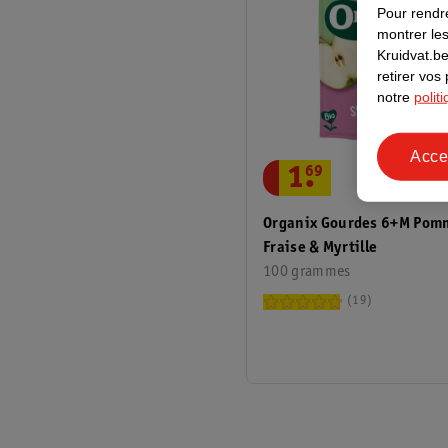
Pour rendre
montrer les
Kruidvat.be
retirer vos
notre
polit
Acce
1
.
69
Organix Gourdes 6+M Pom
Fraise & Myrtille
100 grammes
19