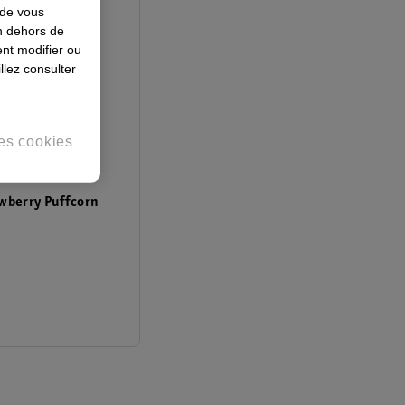
 de vous
en dehors de
nt modifier ou
llez consulter
es cookies
wberry Puffcorn