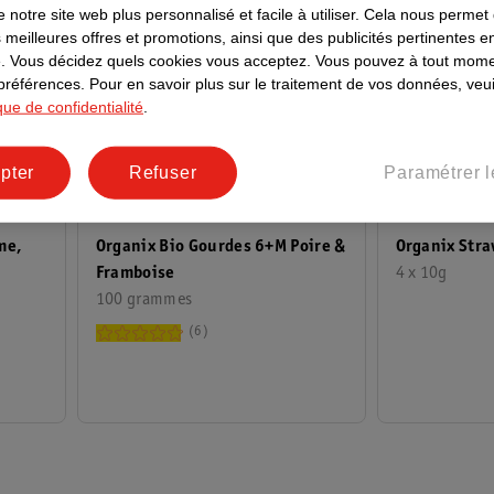
 notre site web plus personnalisé et facile à utiliser.
Cela nous permet
 meilleures offres et promotions, ainsi que des publicités pertinentes 
.
Vous décidez quels cookies vous acceptez.
Vous pouvez à tout mome
 préférences.
Pour en savoir plus sur le traitement de vos données, veui
ique de confidentialité
.
pter
Refuser
Paramétrer l
1
.
49
3
.
49
me,
Organix Bio Gourdes 6+M Poire &
Organix Stra
Framboise
4 x 10g
100 grammes
6