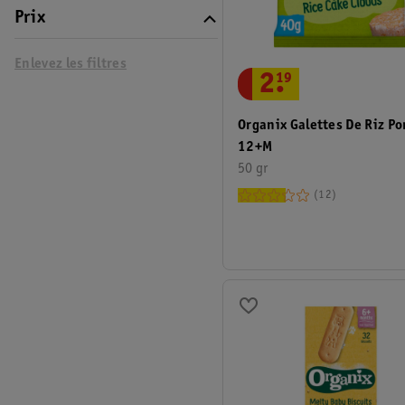
Prix
Enlevez les filtres
2
.
19
Organix Galettes De Riz 
12+M
50 gr
12