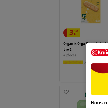
3
.
39
Organix Orgx Melty Baby Bi
Bio 1
4 pièces
2
Nous re