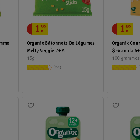
1
.
39
1
.
69
Pomme
Organix Bâtonnets De Légumes
Organix Gou
Melty Veggie 7+M
& Granola 6
15g
100 grammes
24