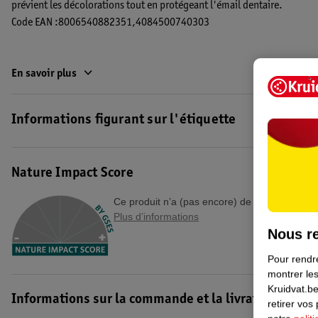
prévient les décolorations tout en protégeant l'émail dentaire.
Code EAN :8006540882351,4084500740303
En savoir plus
Informations figurant sur l'étiquette
Nature Impact Score
Ce produit n’a (pas encore) de "Nature Impac
Plus d’informations
Nous re
Pour rendre
montrer les
Kruidvat.be
Informations sur la commande et la livraison
retirer vos