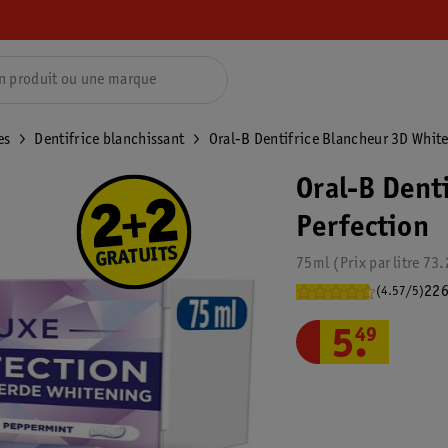
es
Dentifrice blanchissant
Oral-B Dentifrice Blancheur 3D White
Oral-B Dent
Perfection
75ml
Prix par
litre
73.
226
(4.57/5)
5
.
49