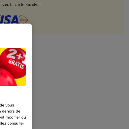
 avec ta carte Kruidvat
 de vous
en dehors de
nt modifier ou
llez consulter