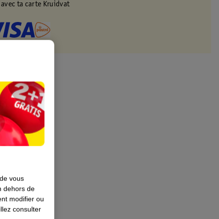
 avec ta carte Kruidvat
 de vous
en dehors de
nt modifier ou
llez consulter