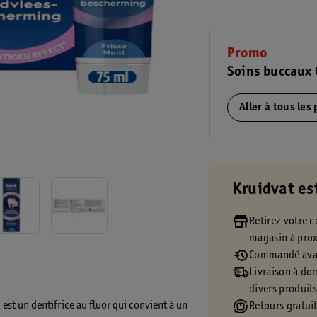
Promo
Soins buccaux 
Aller à tous les
Kruidvat es
Retirez votre
magasin à pro
Commandé avan
Livraison à dom
divers produit
st un dentifrice au fluor qui convient à un
Retours gratuit