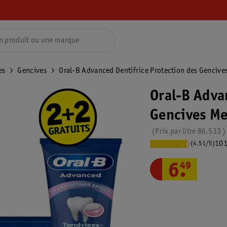
es
Gencives
Oral-B Advanced Dentifrice Protection des Gencive
Oral-B Adva
Gencives Me
Prix par
litre
86.533
101
(4.51/5)
6
.
49