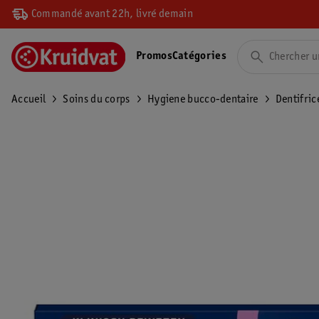
Commandé avant 22h, livré demain
Promos
Catégories
Accueil
Soins du corps
Hygiene bucco-dentaire
Dentifric