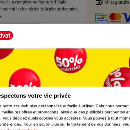
 avec un complexe au fluorure d'étain.
Points gratuits
liminent les bactéries de la plaque dentaire,
s.
îche Oral-B Advanced :
cace*
et de sels de gluconate
sages
t Score".
spectons votre vie privée
 notre site web plus personnalisé et facile à utiliser.
Cela nous permet
 meilleures offres et promotions, ainsi que des publicités pertinentes 
.
Vous décidez quels cookies vous acceptez.
Vous pouvez à tout mome
 préférences.
Pour en savoir plus sur le traitement de vos données, veui