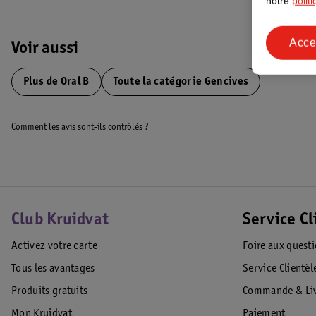
notre
polit
Acce
Voir aussi
Plus de
Oral B
Toute la catégorie Gencives
Comment les avis sont-ils contrôlés ?
Club Kruidvat
Service Cl
Activez votre carte
Foire aux quest
Tous les avantages
Service Clientèl
Produits gratuits
Commande & Liv
Mon Kruidvat
Paiement