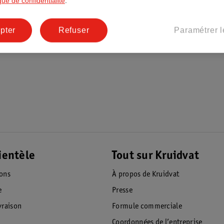
ique de confidentialité
.
pter
Refuser
Paramétrer l
ientèle
Tout sur Kruidvat
ions
À propos de Kruidvat
e
Presse
raison
Formule commerciale
Coordonnées de l’entreprise