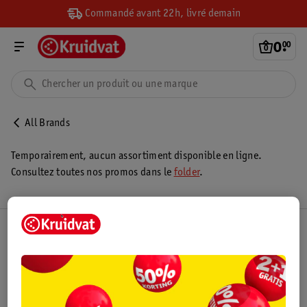
Commandé avant 22h, livré demain
0
.
00
All Brands
Temporairement, aucun assortiment disponible en ligne.
Consultez toutes nos promos dans le
folder
.
Club Kruidvat
Service Clientèle