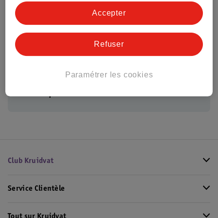
O'Keeffe's Crème Pour
Accepter
Les Mains Working
Hands
Refuser
Paramétrer les cookies
Conseil par Kruidvat
Club Kruidvat
Service Clientèle
Tout sur Kruidvat