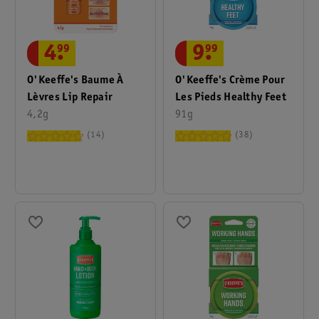
4
.
99
9
.
99
O'Keeffe's Baume À
O'Keeffe's Crème Pour
Lèvres Lip Repair
Les Pieds Healthy Feet
4,2g
91g
14
38