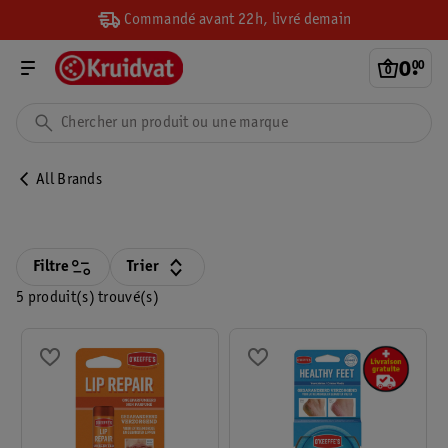
Commandé avant 22h, livré demain
0
.
00
All Brands
Filtre
Trier
5 produit(s) trouvé(s)