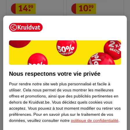
14
.
99
10
.
99
O'Keeffe's Lotion Pour
O'Keeffe's Working
Mains & Corps
Hands Crème Pour Les
315ml
Mains
96g
2
Nous respectons votre vie privée
Pour rendre notre site web plus personnalisé et facile à
utiliser.
Cela nous permet de vous montrer les meilleures
offres et promotions, ainsi que des publicités pertinentes en
dehors de Kruidvat.be.
Vous décidez quels cookies vous
acceptez.
Vous pouvez à tout moment modifier ou retirer vos
préférences.
Pour en savoir plus sur le traitement de vos
données, veuillez consulter notre
politique de confidentialité
.
10
.
99