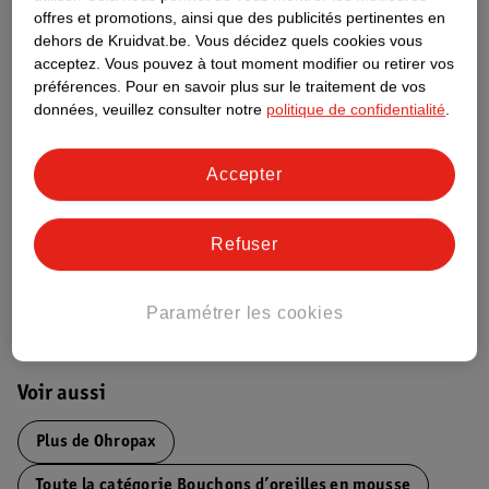
Informations relatives au produit
offres et promotions, ainsi que des publicités pertinentes en
dehors de Kruidvat.be.
Vous décidez quels cookies vous
acceptez.
Vous pouvez à tout moment modifier ou retirer vos
Informations figurant sur l'étiquette
préférences.
Pour en savoir plus sur le traitement de vos
données, veuillez consulter notre
politique de confidentialité
.
Nature Impact Score
Accepter
Ce produit n’a (pas encore) de "Nature
Impact Score".
Plus d’informations
Refuser
Informations sur la commande et la livraison
Paramétrer les cookies
Voir aussi
Plus de
Ohropax
Toute la catégorie Bouchons d’oreilles en mousse