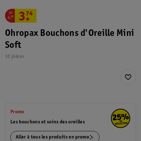
de
3
.
74
4
.
99
Ohropax Bouchons d'Oreille Mini
Soft
10 pièces
Promo
Les bouchons et soins des oreilles
Aller à tous les produits en promo