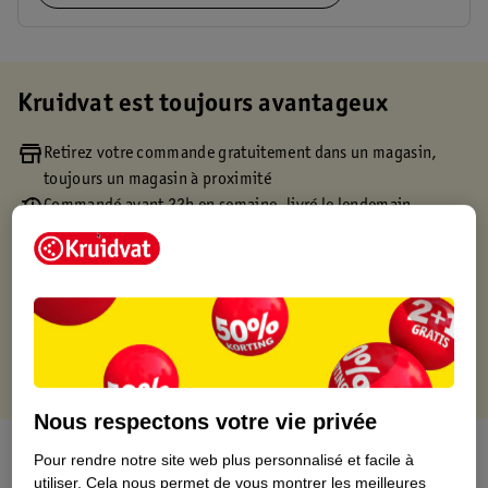
Kruidvat est toujours avantageux
Retirez votre commande gratuitement dans un magasin,
toujours un magasin à proximité
Commandé avant 22h en semaine, livré le lendemain
Livraison à domicile gratuite à partir de 50 euros ou
livraison gratuite sur divers produits promotionnels
Retours gratuits dans un délai de 30 jours
Points gratuits avec ta carte Kruidvat
Nous respectons votre vie privée
À propos de ce produit
Pour rendre notre site web plus personnalisé et facile à
utiliser.
Cela nous permet de vous montrer les meilleures