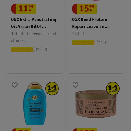
11
.
99
15
.
99
OGX Extra Penetrating
OGX Bond Protein
Oil Argan Oil Of
Repair Leave-In
Morocco
100ml - Cheveux secs et
Conditioning Mist
193ml
abîmés
922
5989