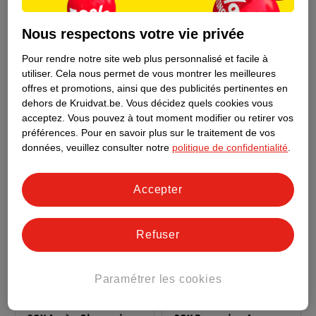
OGX Après-Shampoing
OGX Bond Protein
Nous respectons votre vie privée
Renewing Argan Oil Of
Repair Shampoing
Morocco
385ml - Cheveux secs et
385ml
Pour rendre notre site web plus personnalisé et facile à
abîmés
utiliser.
Cela nous permet de vous montrer les meilleures
1
offres et promotions, ainsi que des publicités pertinentes en
16049
dehors de Kruidvat.be.
Vous décidez quels cookies vous
acceptez.
Vous pouvez à tout moment modifier ou retirer vos
préférences.
Pour en savoir plus sur le traitement de vos
données, veuillez consulter notre
politique de confidentialité
.
Accepter
Refuser
Paramétrer les cookies
9
.
99
2
.
99