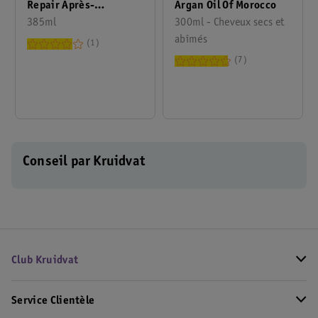
Argan Oil Of Morocco
Repair Après-
300ml - Cheveux secs et
Shampoing
385ml
abîmés
1
7
Conseil par Kruidvat
Club Kruidvat
Service Clientèle