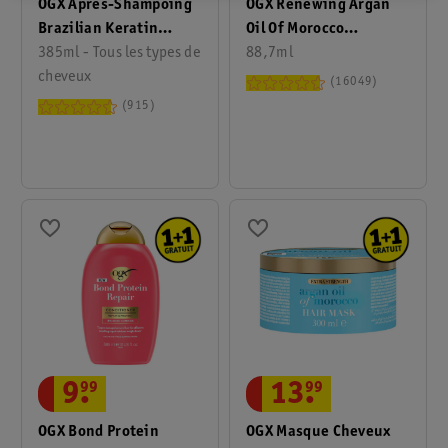
OGX Après-Shampoing
OGX Renewing Argan
Brazilian Keratin
Oil Of Morocco
Smooth & Sleek
385ml - Tous les types de
Shampoo
88,7ml
cheveux
16049
915
13
.
99
9
.
99
OGX Masque Cheveux
OGX Bond Protein