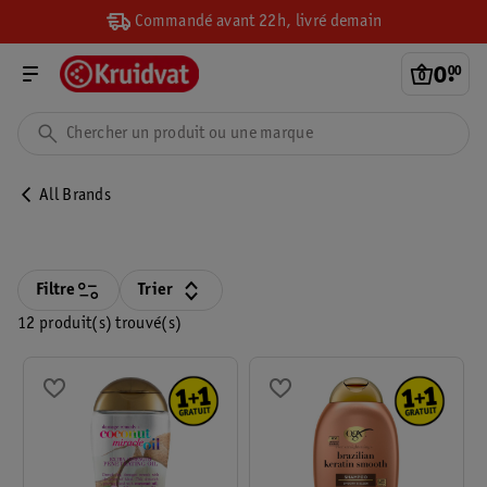
Commandé avant 22h, livré demain
0
.
00
All Brands
Filtre
Trier
12 produit(s) trouvé(s)