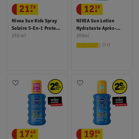
12
.
39
21
.
79
NIVEA Sun Lotion
Nivea Sun Kids Spray
Hydratante Après-
Solaire 5-En-1 Protect
Soleil Bronze
200ml
& Hydrate FPS50+
250 ml
31
17
.
49
19
.
69