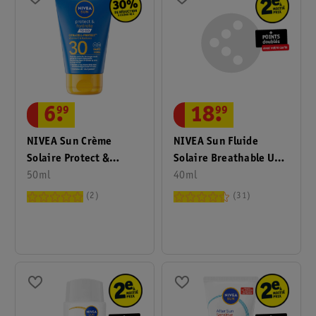
6
.
99
18
.
99
NIVEA Sun Crème
NIVEA Sun Fluide
Solaire Protect &
Solaire Breathable UV
Hydrate FPS30 Format
50ml
Specialist Invisible
40ml
Voyage
Daily FPS50+
2
31