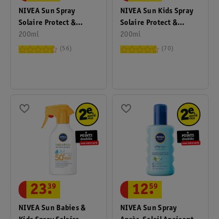
NIVEA Sun Spray
NIVEA Sun Kids Spray
Solaire Protect &
Solaire Protect &
Hydrate FPS20
200ml
Hydrate FPS50+
200ml
56
70
12
.
59
23
.
39
NIVEA Sun Spray
NIVEA Sun Babies &