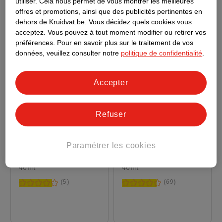
utiliser.
Cela nous permet de vous montrer les meilleures
offres et promotions, ainsi que des publicités pertinentes en
dehors de Kruidvat.be.
Vous décidez quels cookies vous
acceptez.
Vous pouvez à tout moment modifier ou retirer vos
préférences.
Pour en savoir plus sur le traitement de vos
données, veuillez consulter notre
politique de confidentialité
.
Accepter
Refuser
14
.
39
19
.
49
NIVEA Sun Crème
NIVEA Sun Fluide
Paramétrer les cookies
Solaire Breathable UV
Solaire Anti-Taches
Face Anti-Age Q10
40ml
Breathable UV
40ml
FPS50+
Specialist
5
69
Luminous630 FPS50+