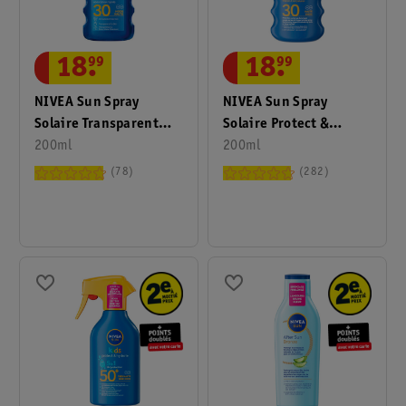
18
.
99
18
.
99
NIVEA Sun Spray
NIVEA Sun Spray
Solaire Transparent
Solaire Protect &
Protect & Dry Touch
200ml
Hydrate FPS30
200ml
FPS30
78
282