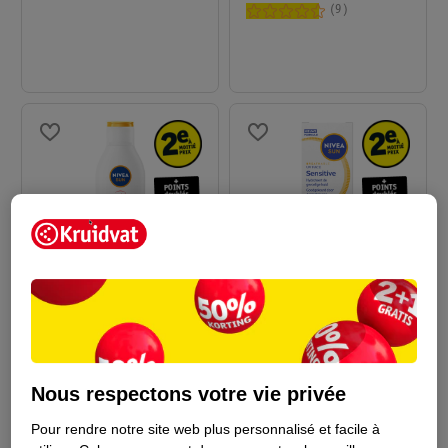
9
20
.
49
14
.
39
NIVEA Sun Lait Solaire
NIVEA Sun Crème
Sensitive Immediate
Solaire Breathable UV
Protect+ FPS50+
200ml - Peaux sensibles
Face Sensitive Q10
40ml
Nous respectons votre vie privée
FPS50+
56
2
Pour rendre notre site web plus personnalisé et facile à