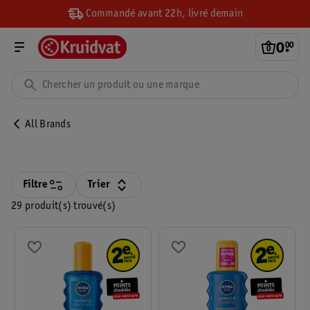
Commandé avant 22h, livré demain
0
.
00
All Brands
Filtre
Trier
29 produit(s) trouvé(s)