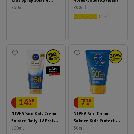
Après-Soleil Apaisant
Kids Spray Solaire
200ml
Sensitive Protect
250ml
FPS50+
107
7
.
19
14
.
99
NIVEA Sun Crème
NIVEA Sun Kids Crème
Solaire Kids Protect &
Solaire Daily UV Protect
Hydrate FPS50+
50ml
FPS50+
100ml