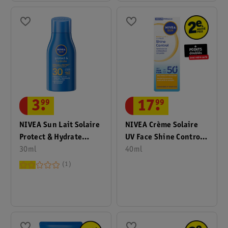
3
.
99
17
.
99
NIVEA Sun Lait Solaire
NIVEA Crème Solaire
Protect & Hydrate
UV Face Shine Control
FPS30 Format Voyage
30ml
FPS50+
40ml
1