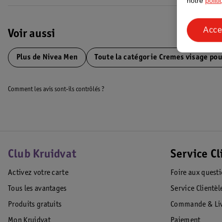
notre
polit
• Vitamine-Pro-Complex
Acce
Comment utiliser la Crème Visage Sensitive NIVEA ?
Voir aussi
Utilisez cette crème quotidiennement après le rasage pour une apparen
Plus de
Nivea Men
Toute la catégorie Cremes visage p
*Test instrumental sur 51 hommes.
**0 % d’alcool, sans alcool éthylique.
Comment les avis sont-ils contrôlés ?
Code EAN :4005900744562,4005900744159
Club Kruidvat
Service Cl
Activez votre carte
Foire aux quest
Tous les avantages
Service Clientèl
Produits gratuits
Commande & Liv
Mon Kruidvat
Paiement