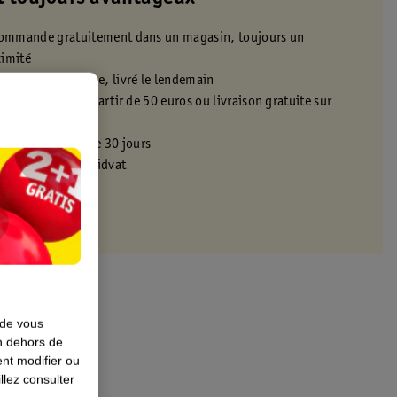
 commande gratuitement dans un magasin, toujours un
ximité
t 22h en semaine, livré le lendemain
icile gratuite à partir de 50 euros ou livraison gratuite sur
s promotionnels
s dans un délai de 30 jours
 avec ta carte Kruidvat
 de vous
en dehors de
nt modifier ou
llez consulter