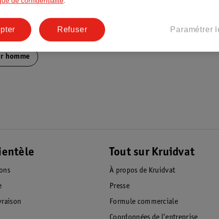
ique de confidentialité
.
pter
Refuser
Paramétrer l
ce lisse et soignée.
our homme
ientèle
Tout sur Kruidvat
ions
À propos de Kruidvat
e
Presse
raison
Formule commerciale
Coordonnées de l’entreprise