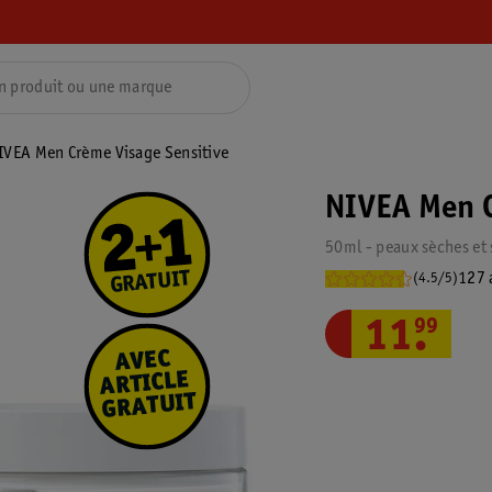
IVEA Men Crème Visage Sensitive
NIVEA Men C
50ml - peaux sèches et 
127 
(4.5/5)
11
.
99