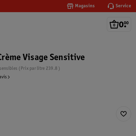
Magasins
Service
0
.
00
rème Visage Sensitive
sensibles
Prix par
litre
239.8
avis