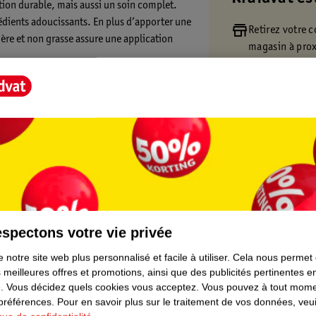
tion durable, mais aussi un soin complet.
dients adoucissants. En plus d’apporter une
Retirez votre
gère et non grasse assure une application
magasin à pro
Commandé avan
Livraison à dom
s de la peau ou utilisez-la pour répondre à
divers produit
n choix fiable pour les hommes à la recherche
Retours gratuit
t nourrissant durable.
Points gratuits
té avec les peaux sensibles et constitue une
e, revitalisée et soignée pendant 48
t Score".
spectons votre vie privée
 notre site web plus personnalisé et facile à utiliser.
Cela nous permet
 meilleures offres et promotions, ainsi que des publicités pertinentes 
.
Vous décidez quels cookies vous acceptez.
Vous pouvez à tout mome
 préférences.
Pour en savoir plus sur le traitement de vos données, veui