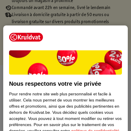
toujours un magasin à proximité
Commandé avant 22h en semaine, livré le lendemain
Livraison à domicile gratuite à partir de 50 euros ou
livraison gratuite sur divers produits promotionnels
Retours gratuits dans un délai de 30 jours
Points gratuits avec ta carte Kruidvat
À propos de ce produit
Nous respectons votre vie privée
Informations relatives au produit
Pour rendre notre site web plus personnalisé et facile à
utiliser.
Cela nous permet de vous montrer les meilleures
Informations figurant sur l'étiquette
offres et promotions, ainsi que des publicités pertinentes en
dehors de Kruidvat.be.
Vous décidez quels cookies vous
acceptez.
Vous pouvez à tout moment modifier ou retirer vos
Nature Impact Score
préférences.
Pour en savoir plus sur le traitement de vos
données, veuillez consulter notre
politique de confidentialité
.