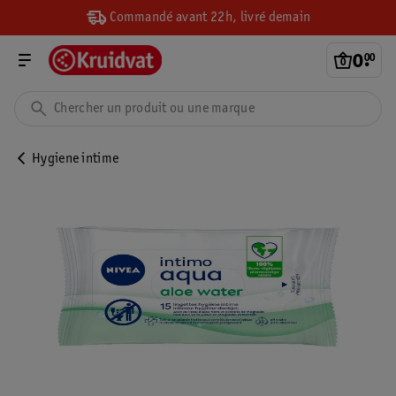
Commandé avant 22h, livré demain
0
.
00
Hygiene intime