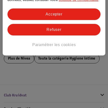
Ce produit n’a (pas encore) de "Nature
Impact Score".
Plus d’informations
Accepter
Informations sur la commande et la livraison
Refuser
Paramétrer les cookies
Voir aussi
Plus de
Nivea
Toute la catégorie Hygiene intime
Club Kruidvat