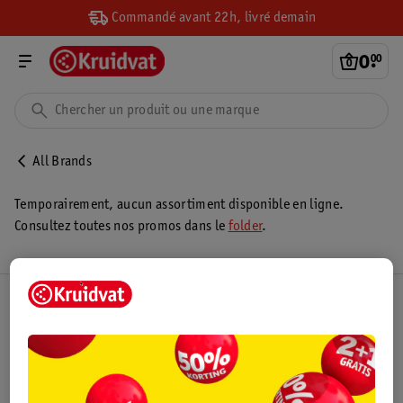
Commandé avant 22h, livré demain
0
.
00
All Brands
Temporairement, aucun assortiment disponible en ligne.
Consultez toutes nos promos dans le
folder
.
Club Kruidvat
Service Clientèle