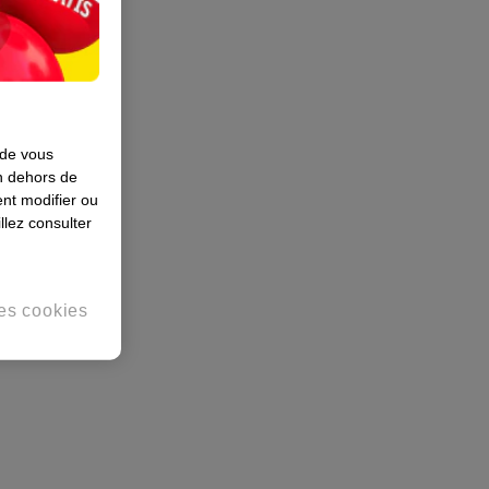
 de vous
en dehors de
nt modifier ou
llez consulter
es cookies