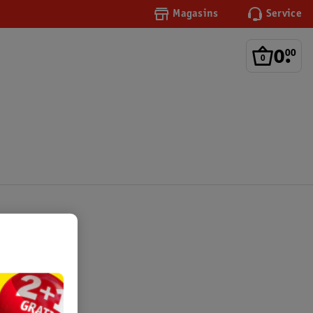
Magasins
Service
0
.
00