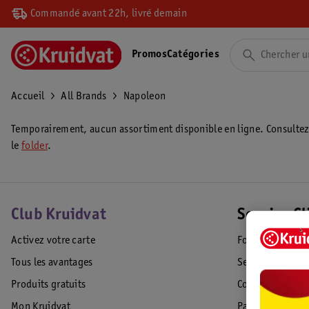
Commandé avant 22h, livré demain
Promos
Catégories
Accueil
All Brands
Napoleon
Temporairement, aucun assortiment disponible en ligne. Consulte
le
folder
.
Club Kruidvat
Service Cl
Activez votre carte
Foire aux quest
Tous les avantages
Service Clientèl
Produits gratuits
Commande & Liv
Mon Kruidvat
Paiement