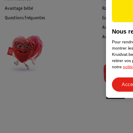
Avantage bébé
Rappel & Retour
Questions fréquentes
Garantie
Avis de sécurité
Nous re
Avis
Pour rendre
montrer les
Kruidvat.be
retirer vos
notre
polit
Acce