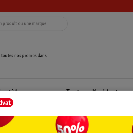
z toutes nos promos dans
ientèle
Tout sur Kruidvat
ions
À propos de Kruidvat
e
Presse
raison
Formule commerciale
Coordonnées de l’entreprise