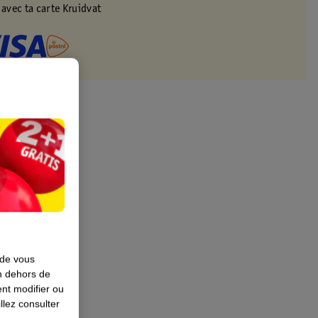
 avec ta carte Kruidvat
 de vous
en dehors de
nt modifier ou
llez consulter