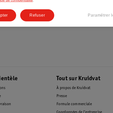
ique de confidentialité
.
pter
Refuser
Paramétrer l
ientèle
Tout sur Kruidvat
ions
À propos de Kruidvat
e
Presse
raison
Formule commerciale
Coordonnées de l’entreprise