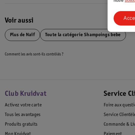
notre
polit
Acce
Voir aussi
Plus de
Naïf
Toute la catégorie Shampoings bebe
Comment les avis sont-ils contrôlés ?
Club Kruidvat
Service Cl
Activez votre carte
Foire aux quest
Tous les avantages
Service Clientèl
Produits gratuits
Commande & Liv
Mon Kruidvat
Paiement