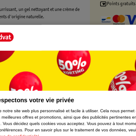
Points gratuits
rrissant, un gel nettoyant et une crème de
nts d'origine naturelle.
un doux parfum hypoallergénique et ont été
t Score".
spectons votre vie privée
 notre site web plus personnalisé et facile à utiliser.
Cela nous permet
 meilleures offres et promotions, ainsi que des publicités pertinentes 
.
Vous décidez quels cookies vous acceptez.
Vous pouvez à tout mome
 préférences.
Pour en savoir plus sur le traitement de vos données, veui