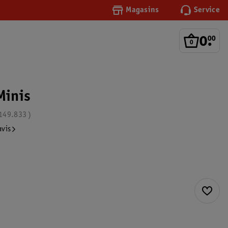
Magasins
Service
0
.
00
Minis
149.833
avis