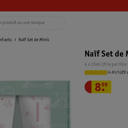
enfants
Naïf Set de Minis
Naïf Set de 
4 x 15ml
Prix par
litre
29 
(4.83/5)
8
.
99