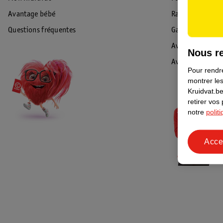
Avantage bébé
Rappel & Retour
Questions fréquentes
Garantie
Avis de sécurité
Nous re
Avis
Pour rendre
montrer les
Kruidvat.be
retirer vos
notre
polit
Acce