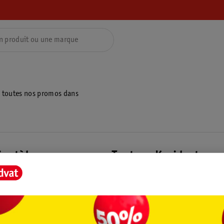
z toutes nos promos dans
ientèle
Tout sur Kruidvat
ions
À propos de Kruidvat
e
Presse
raison
Formule commerciale
Coordonnées de l’entreprise