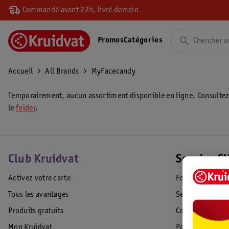
Commandé avant 22h, livré demain
Promos
Catégories
Accueil
All Brands
MyFacecandy
Temporairement, aucun assortiment disponible en ligne. Consulte
le
folder
.
Club Kruidvat
Service Cl
Activez votre carte
Foire aux quest
Tous les avantages
Service Clientèl
Produits gratuits
Commande & Liv
Mon Kruidvat
Paiement