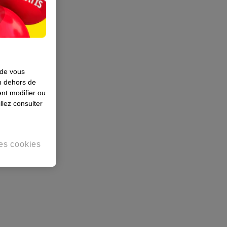
 de vous
en dehors de
nt modifier ou
llez consulter
es cookies