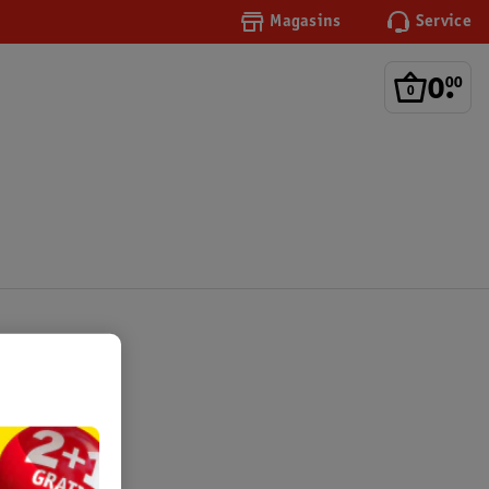
Magasins
Service
0
.
00