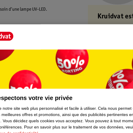
 besoin d’une lampe UV-LED.
Kruidvat es
Retirez votre
magasin à pro
Commandé avan
Livraison à dom
divers produit
Retours gratuit
Points gratuits
t Score".
spectons votre vie privée
 notre site web plus personnalisé et facile à utiliser.
Cela nous permet
 meilleures offres et promotions, ainsi que des publicités pertinentes 
.
Vous décidez quels cookies vous acceptez.
Vous pouvez à tout mome
 préférences.
Pour en savoir plus sur le traitement de vos données, veui