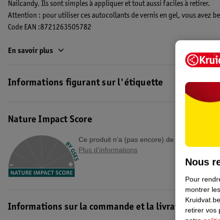
Nailcandy. Ils sont simples à appliquer et tout aussi faciles à retirer.
Attention : pour utiliser ces autocollants de vernis en gel, vous avez
Code EAN :8721263505782
En savoir plus
Informations figurant sur l'étiquette
Nature Impact Score
Ce produit n’a (pas encore) de "Nature Impac
Plus d’informations
Nous re
Pour rendre
montrer les
Kruidvat.be
Informations sur la commande et la livraison
retirer vos