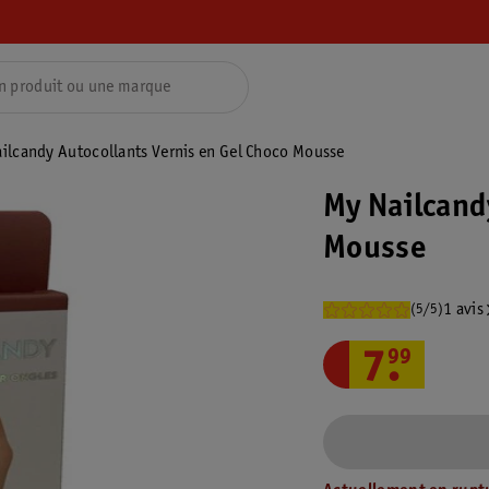
ilcandy Autocollants Vernis en Gel Choco Mousse
My Nailcand
Mousse
1 avis
(5/5)
7
.
99