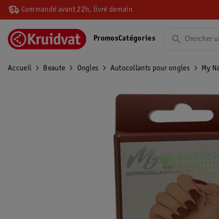
Commandé avant 22h, livré demain
Promos
Catégories
Accueil
Beaute
Ongles
Autocollants pour ongles
My Na