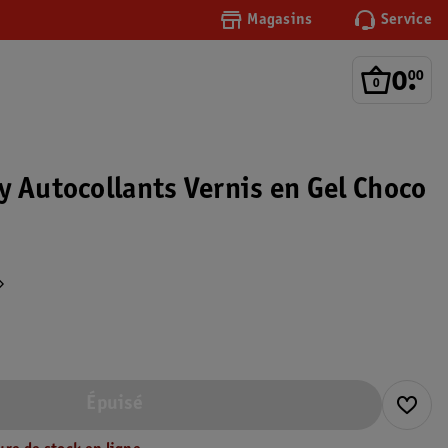
Magasins
Service
0
.
00
y Autocollants Vernis en Gel Choco
Épuisé