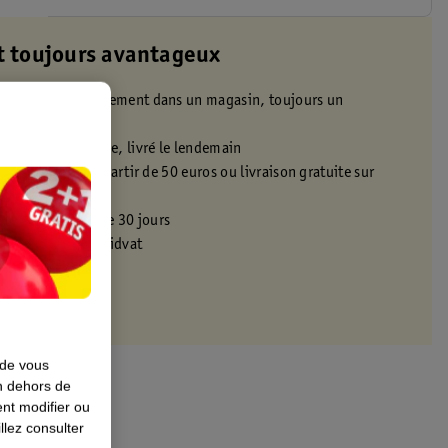
t toujours avantageux
 commande gratuitement dans un magasin, toujours un
ximité
t 22h en semaine, livré le lendemain
icile gratuite à partir de 50 euros ou livraison gratuite sur
s promotionnels
s dans un délai de 30 jours
 avec ta carte Kruidvat
 de vous
en dehors de
nt modifier ou
llez consulter