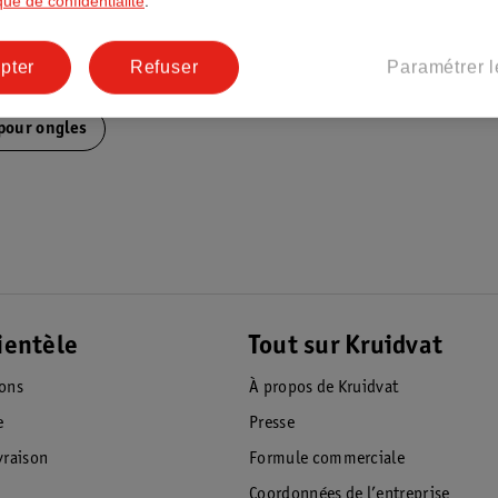
ique de confidentialité
.
pter
Refuser
Paramétrer l
 pour ongles
ientèle
Tout sur Kruidvat
ions
À propos de Kruidvat
e
Presse
raison
Formule commerciale
Coordonnées de l’entreprise