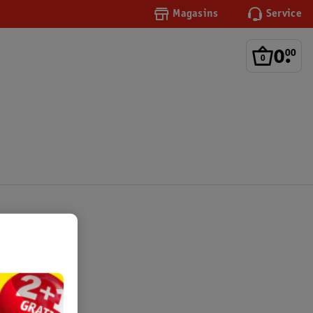
Magasins
Service
0
.
00