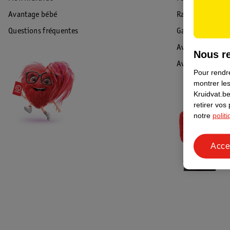
Avantage bébé
Rappel & Retour
Questions fréquentes
Garantie
Avis de sécurité
Nous re
Avis
Pour rendre
montrer les
Kruidvat.be
retirer vos
notre
polit
Acce