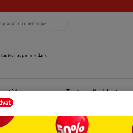
z toutes nos promos dans
ientèle
Tout sur Kruidvat
ions
À propos de Kruidvat
e
Presse
raison
Formule commerciale
Coordonnées de l’entreprise