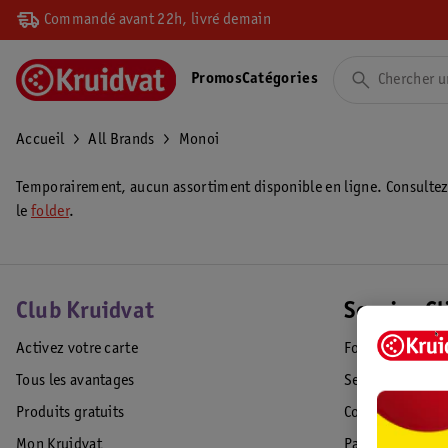
Commandé avant 22h, livré demain
Promos
Catégories
Accueil
All Brands
Monoi
Temporairement, aucun assortiment disponible en ligne. Consulte
le
folder
.
Club Kruidvat
Service Cl
Activez votre carte
Foire aux quest
Tous les avantages
Service Clientèl
Produits gratuits
Commande & Liv
Mon Kruidvat
Paiement