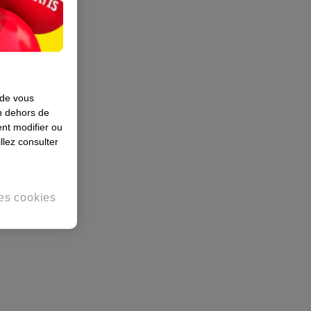
 de vous
en dehors de
nt modifier ou
llez consulter
es cookies