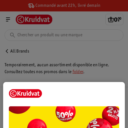
Commandé avant 22h, livré demain
0
.
00
All Brands
Temporairement, aucun assortiment disponible en ligne.
Consultez toutes nos promos dans le
folder
.
Club Kruidvat
Service Clientèle