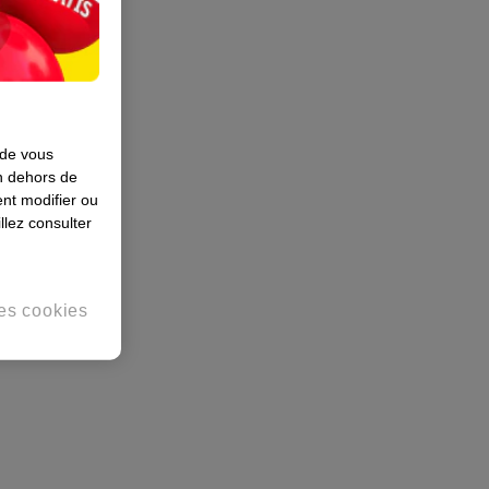
 de vous
en dehors de
nt modifier ou
llez consulter
es cookies