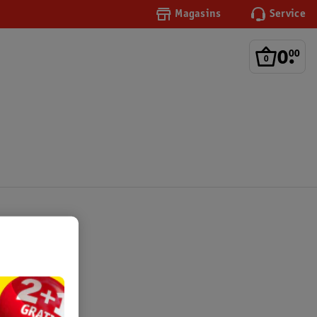
Magasins
Service
0
.
00