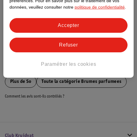
préférences.
Pour en savoir plus sur le traitement de vos
données, veuillez consulter notre
politique de confidentialité
.
Ce produit n’a (pas encore) de "Nature
Impact Score".
Plus d’informations
Accepter
Informations sur la commande et la livraison
Refuser
Paramétrer les cookies
Voir aussi
Plus de
So
Toute la catégorie Brumes parfumees
Comment les avis sont-ils contrôlés ?
Club Kruidvat