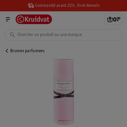
Commandé avant 22h, livré demain
0
.
00
Brumes parfumees