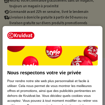
Retirez votre commande gratuitement dans un magasin,
toujours un magasin à proximité
Commandé avant 22h en semaine, livré le lendemain
Livraison à domicile gratuite à partir de 50 euros ou
livraison gratuite sur divers produits promotionnels
Retours gratuits dans un délai de 30 jours
Points gratuits avec ta carte Kruidvat
À propos de ce produit
Nous respectons votre vie privée
Informations relatives au produit
Pour rendre notre site web plus personnalisé et facile à
utiliser.
Cela nous permet de vous montrer les meilleures
Informations figurant sur l'étiquette
offres et promotions, ainsi que des publicités pertinentes en
dehors de Kruidvat.be.
Vous décidez quels cookies vous
acceptez.
Vous pouvez à tout moment modifier ou retirer vos
Nature Impact Score