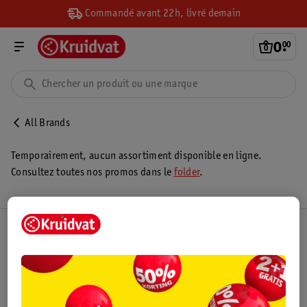
Commandé avant 22h, livré demain
0
.
00
All Brands
Temporairement, aucun assortiment disponible en ligne.
Consultez toutes nos promos dans le
folder
.
Club Kruidvat
Service Clientèle