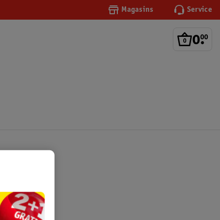
Magasins
Service
0
.
00