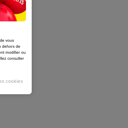
 de vous
en dehors de
nt modifier ou
llez consulter
es cookies