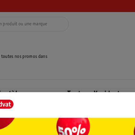
z toutes nos promos dans
ientèle
Tout sur Kruidvat
ions
À propos de Kruidvat
e
Presse
raison
Formule commerciale
Coordonnées de l’entreprise