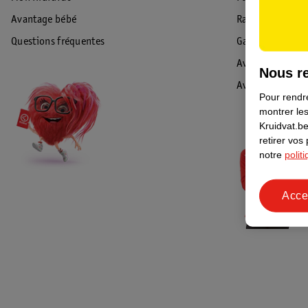
Avantage bébé
Rappel & Retour
Questions fréquentes
Garantie
Avis de sécurité
Nous re
Avis
Pour rendre
montrer les
Kruidvat.be
retirer vos
notre
polit
Acce