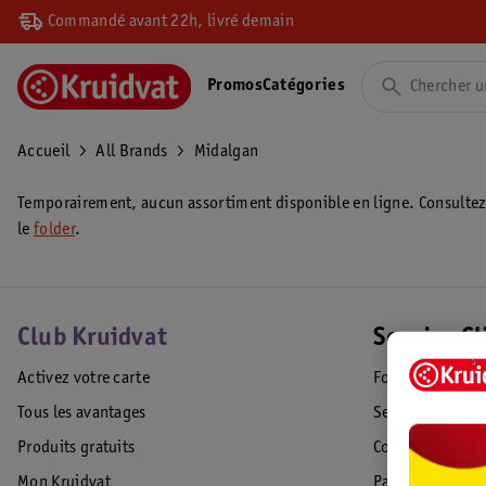
Commandé avant 22h, livré demain
Promos
Catégories
Accueil
All Brands
Midalgan
Temporairement, aucun assortiment disponible en ligne. Consulte
le
folder
.
Club Kruidvat
Service Cl
Activez votre carte
Foire aux quest
Tous les avantages
Service Clientèl
Produits gratuits
Commande & Liv
Mon Kruidvat
Paiement