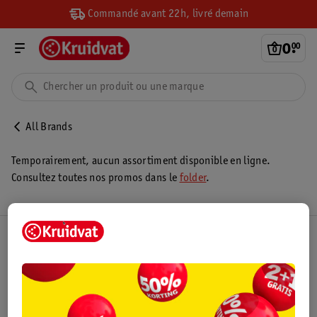
Commandé avant 22h, livré demain
0
.
00
All Brands
Temporairement, aucun assortiment disponible en ligne.
Consultez toutes nos promos dans le
folder
.
Club Kruidvat
Service Clientèle