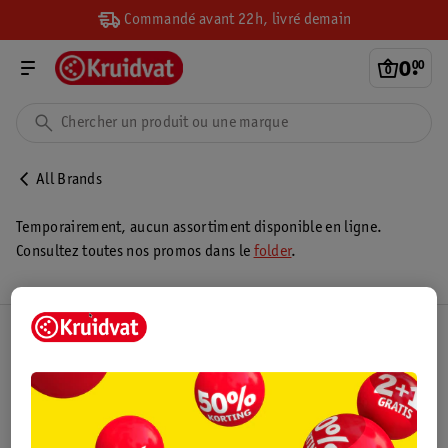
Commandé avant 22h, livré demain
0
.
00
All Brands
Temporairement, aucun assortiment disponible en ligne.
Consultez toutes nos promos dans le
folder
.
Club Kruidvat
Service Clientèle