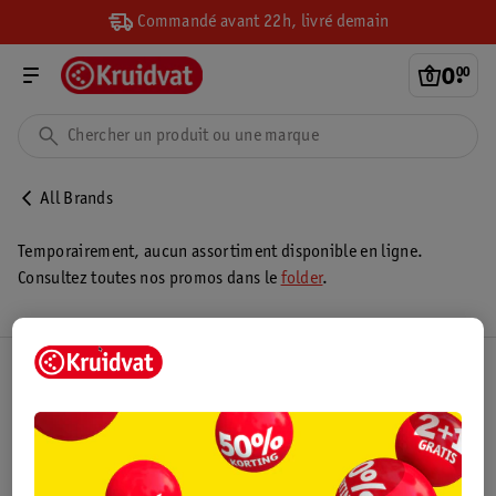
Commandé avant 22h, livré demain
0
.
00
All Brands
Temporairement, aucun assortiment disponible en ligne.
Consultez toutes nos promos dans le
folder
.
Club Kruidvat
Service Clientèle