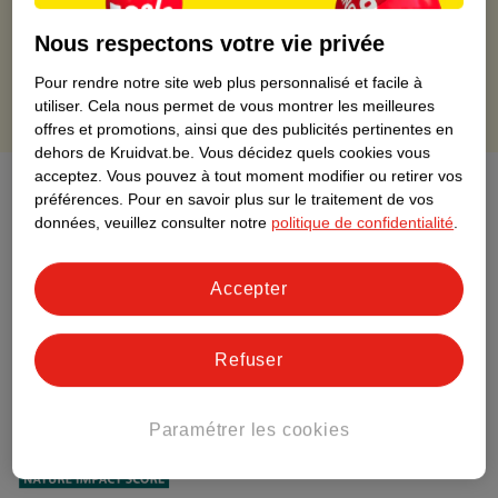
Retours gratuits dans un délai de 30 jours
Nous respectons votre vie privée
Points gratuits avec ta carte Kruidvat
Pour rendre notre site web plus personnalisé et facile à
utiliser.
Cela nous permet de vous montrer les meilleures
offres et promotions, ainsi que des publicités pertinentes en
dehors de Kruidvat.be.
Vous décidez quels cookies vous
acceptez.
Vous pouvez à tout moment modifier ou retirer vos
À propos de ce produit
préférences.
Pour en savoir plus sur le traitement de vos
données, veuillez consulter notre
politique de confidentialité
.
Informations relatives au produit
Accepter
Informations figurant sur l'étiquette
Refuser
Nature Impact Score
Ce produit n’a (pas encore) de "Nature
Impact Score".
Paramétrer les cookies
Plus d’informations