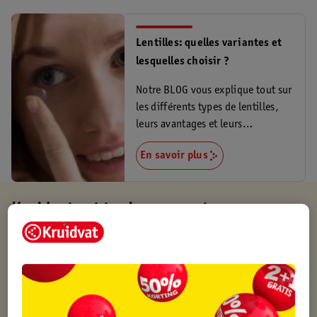
Lentilles: quelles variantes et
lesquelles choisir ?
Notre BLOG vous explique tout sur
les différents types de lentilles,
leurs avantages et leurs
inconvénients.
En savoir plus
Kruidvat est toujours avantageux
Retirez votre commande gratuitement dans un magasin,
toujours un magasin à proximité
Commandé avant 22h en semaine, livré le lendemain
Livraison à domicile gratuite à partir de 50 euros ou
livraison gratuite sur divers produits promotionnels