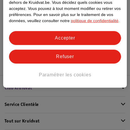
dehors de Kruidvat.be.
Vous décidez quels cookies vous
acceptez.
Vous pouvez à tout moment modifier ou retirer vos
Informations sur la commande et la livraison
préférences.
Pour en savoir plus sur le traitement de vos
données, veuillez consulter notre
politique de confidentialité
.
Voir aussi
Accepter
Plus de
Lucovitaal
Toute la catégorie Digestion
Refuser
Paramétrer les cookies
Club Kruidvat
Service Clientèle
Tout sur Kruidvat