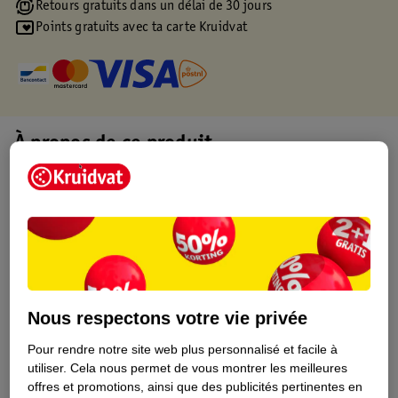
Retours gratuits dans un délai de 30 jours
Points gratuits avec ta carte Kruidvat
À propos de ce produit
Informations relatives au produit
Informations figurant sur l'étiquette
Nature Impact Score
Nous respectons votre vie privée
Ce produit n’a (pas encore) de "Nature
Impact Score".
Pour rendre notre site web plus personnalisé et facile à
Plus d’informations
utiliser.
Cela nous permet de vous montrer les meilleures
offres et promotions, ainsi que des publicités pertinentes en