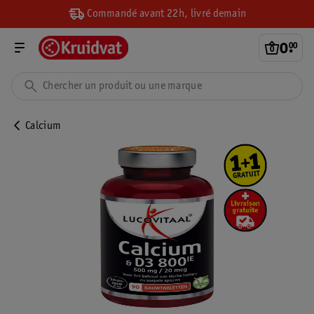
Commandé avant 22h, livré demain
0
.
00
Calcium