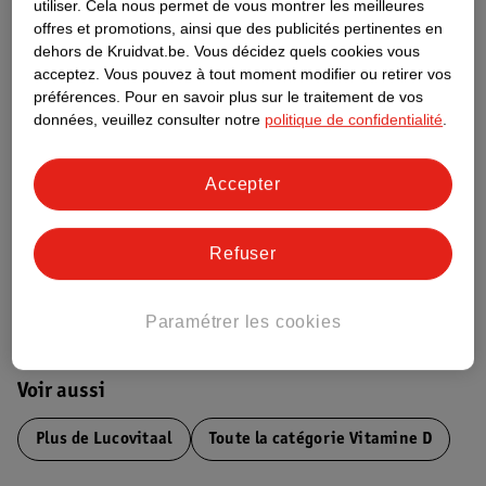
utiliser.
Cela nous permet de vous montrer les meilleures
Informations relatives au produit
offres et promotions, ainsi que des publicités pertinentes en
dehors de Kruidvat.be.
Vous décidez quels cookies vous
acceptez.
Vous pouvez à tout moment modifier ou retirer vos
Informations figurant sur l'étiquette
préférences.
Pour en savoir plus sur le traitement de vos
données, veuillez consulter notre
politique de confidentialité
.
Nature Impact Score
Ce produit n’a (pas encore) de "Nature
Accepter
Impact Score".
Plus d’informations
Refuser
Informations sur la commande et la livraison
Paramétrer les cookies
Voir aussi
Plus de
Lucovitaal
Toute la catégorie Vitamine D