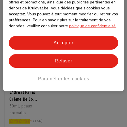
offres et promotions, ainsi que des publicités pertinentes en
Toute la catégorie Cremes de nuit
dehors de Kruidvat.be.
Vous décidez quels cookies vous
acceptez.
Vous pouvez à tout moment modifier ou retirer vos
Comment les avis sont-ils contrôlés ?
préférences.
Pour en savoir plus sur le traitement de vos
données, veuillez consulter notre
politique de confidentialité
.
D’AUTRES ONT AUSSI ACHETÉ
Accepter
Refuser
Paramétrer les cookies
14
.
99
L'Oréal Paris
Crème De Jour
Revitalift 30+
50ml, peaux
normales
164