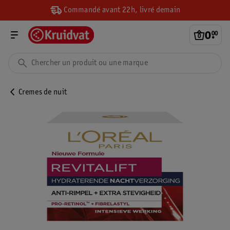
Commandé avant 22h, livré demain
0
.
00
Cremes de nuit