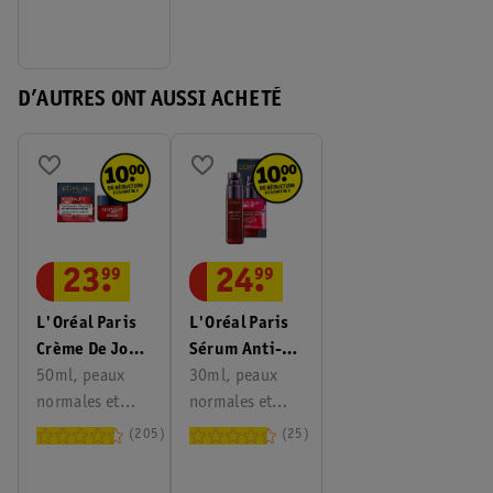
D’AUTRES ONT AUSSI ACHETÉ
23
.
99
24
.
99
L'Oréal Paris
L'Oréal Paris
Crème De Jour
Sérum Anti-
Anti-Rides
50ml, peaux
Âge Peau
30ml, peaux
Revitalift
normales et
Neuve
normales et
Laser
matures
Revitalift
matures
205
25
Laser X3 40+