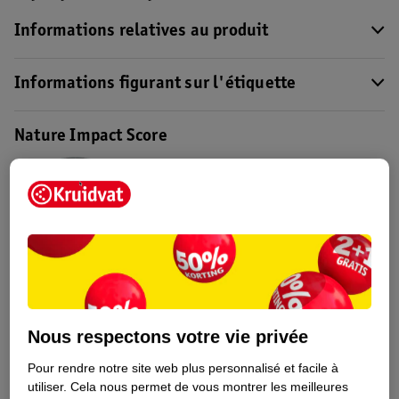
Informations relatives au produit
Informations figurant sur l'étiquette
Nature Impact Score
Ce produit n’a (pas encore) de "Nature
Impact Score".
Plus d’informations
Informations sur la commande et la livraison
Nous respectons votre vie privée
Voir aussi
Pour rendre notre site web plus personnalisé et facile à
Plus de
L'Oreal Paris
utiliser.
Cela nous permet de vous montrer les meilleures