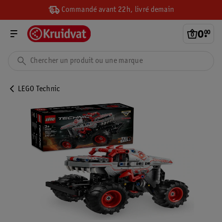
Commandé avant 22h, livré demain
0
.
00
LEGO Technic