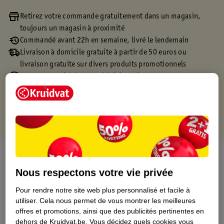
Retirez votre commande gratuitement dans un magasin,
toujours un magasin à proximité
Commandé avant 22h en semaine, livré le lendemain
Livraison à domicile gratuite à partir de 50 euros ou
livraison gratuite sur divers produits promotionnels
Retours gratuits dans un délai de 30 jours
Points gratuits avec ta carte Kruidvat
À propos de ce produit
Nous respectons votre vie privée
Informations relatives au produit
Pour rendre notre site web plus personnalisé et facile à
utiliser.
Cela nous permet de vous montrer les meilleures
Informations figurant sur l'étiquette
offres et promotions, ainsi que des publicités pertinentes en
dehors de Kruidvat.be.
Vous décidez quels cookies vous