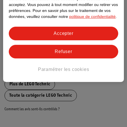
acceptez.
Vous pouvez à tout moment modifier ou retirer vos
Nature Impact Score
préférences.
Pour en savoir plus sur le traitement de vos
Ce produit n’a (pas encore) de "Nature
données, veuillez consulter notre
politique de confidentialité
.
Impact Score".
Plus d’informations
Accepter
Informations sur la commande et la livraison
Refuser
Paramétrer les cookies
Voir aussi
Plus de
LEGO Technic
Toute la catégorie LEGO Technic
Comment les avis sont-ils contrôlés ?