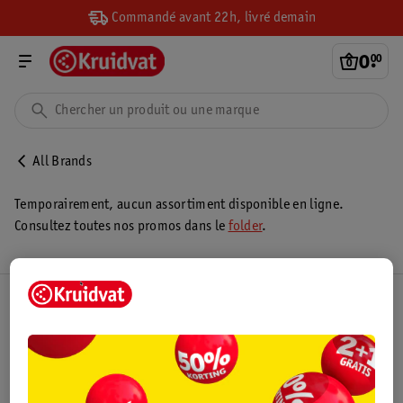
Commandé avant 22h, livré demain
0
.
00
All Brands
Temporairement, aucun assortiment disponible en ligne.
Consultez toutes nos promos dans le
folder
.
Club Kruidvat
Service Clientèle