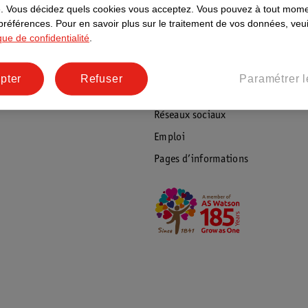
ions
À propos de Kruidvat
.
Vous décidez quels cookies vous acceptez.
Vous pouvez à tout mome
 préférences.
Pour en savoir plus sur le traitement de vos données, veui
e
Presse
ique de confidentialité
.
raison
Formule commerciale
Coordonnées de l’entreprise
pter
Refuser
Paramétrer l
Plus durable
Réseaux sociaux
Emploi
Pages d’informations