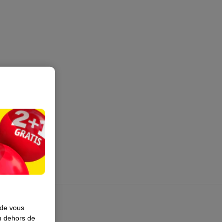
 de vous
en dehors de