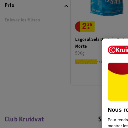
Prix
Enlevez les filtres
2
.
35
Lagosal Sels De Bain De La
Morte
500g
21
Nous re
Club Kruidvat
Service Cl
Pour rendre
montrer les