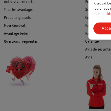
Activez votre carte
Foire aux quest
Kruidvat.be
retirer vos
Tous les avantages
Service Clientèl
notre
polit
Produits gratuits
Commande & Liv
Mon Kruidvat
Paiement
Acce
Avantage bébé
Rappel & Retour
Questions fréquentes
Garantie
Avis de sécurité
Avis