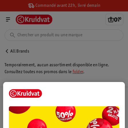
Commandé avant 22h, livré demain
0
.
00
All Brands
Temporairement, aucun assortiment disponible en ligne.
Consultez toutes nos promos dans le
folder
.
Club Kruidvat
Service Clientèle