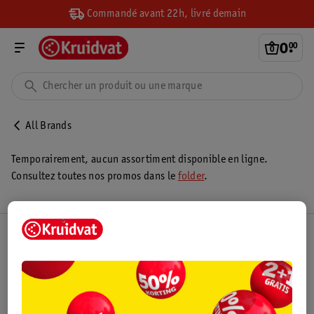
Commandé avant 22h, livré demain
0
.
00
All Brands
Temporairement, aucun assortiment disponible en ligne.
Consultez toutes nos promos dans le
folder
.
Club Kruidvat
Service Clientèle