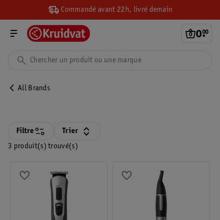
Commandé avant 22h, livré demain
0
.
00
All Brands
Filtre
Trier
3 produit(s) trouvé(s)