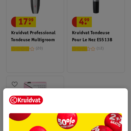
17
.
99
4
.
99
Kruidvat Professional
Kruidvat Tondeuse
Tondeuse Multigroom
Pour Le Nez ES513B
20
12